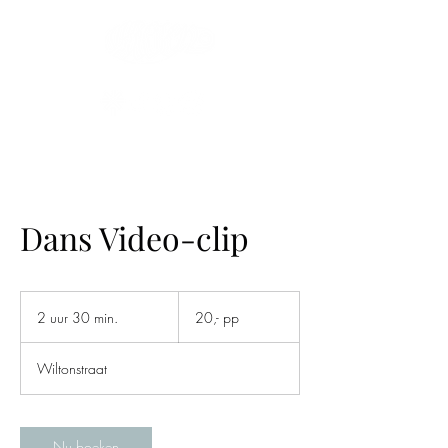
Dans Video-clip
20,-
pp
2 uur 30 min.
2
20,- pp
u
u
Wiltonstraat
r
3
0
m
Nu boeken