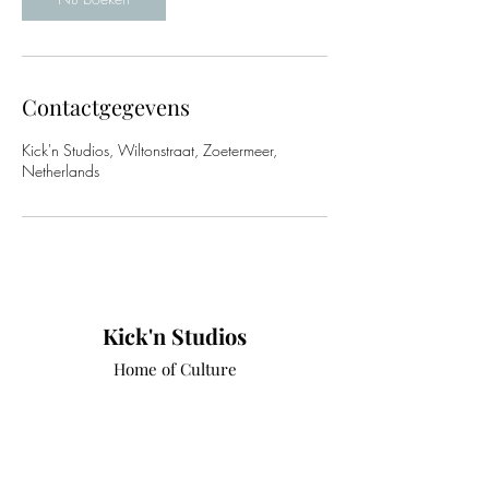
i
n
.
Contactgegevens
Kick'n Studios, Wiltonstraat, Zoetermeer,
Netherlands
Kick'n Studios
Home of Culture
kicknstudios@gmail.com
06 38313555